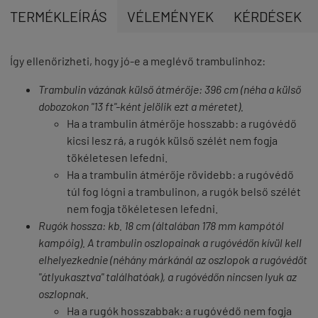
TERMÉKLEÍRÁS
VÉLEMÉNYEK
KÉRDÉSEK
Így ellenőrizheti, hogy jó-e a meglévő trambulinhoz:
Trambulin vázának
külső átmérője: 396 cm
(néha a külső
dobozokon "13 ft"-ként jelölik ezt a méretet).
Ha a trambulin átmérője hosszabb: a rugóvédő
kicsi lesz rá, a rugók külső szélét nem fogja
tökéletesen lefedni.
Ha a trambulin átmérője rövidebb: a rugóvédő
túl fog lógni a trambulinon, a rugók belső szélét
nem fogja tökéletesen lefedni.
Rugók hossza:
kb. 18 cm
(
általában 178 mm
kampótól
kampóig). A trambulin oszlopainak a rugóvédőn kívül kell
elhelyezkednie (néhány márkánál az oszlopok a rugóvédőt
"átlyukasztva" találhatóak), a rugóvédőn nincsen lyuk az
oszlopnak.
Ha a rugók hosszabbak: a rugóvédő nem fogja