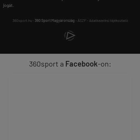
jogát.
360sport.hu -
360 Sport Magyarország
-
ÁSZF
-
Adatkezelési tájékoztató
360sport a
Facebook
-on: