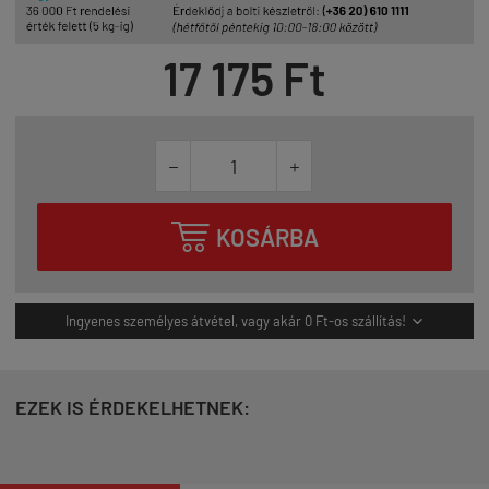
17 175 Ft



KOSÁRBA
Ingyenes személyes átvétel, vagy akár 0 Ft-os szállítás!

EZEK IS ÉRDEKELHETNEK: