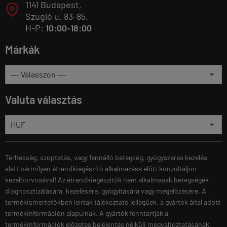
1141 Budapest,
T
Szugló u. 83-85.
H-P:
10:00-18:00
Márkák
Valuta választás
Terhesség, szoptatás, vagy fennálló betegség, gyógyszeres kezelés
alatt bármilyen étrendkiegészítő alkalmazása előtt konzultáljon
kezelőorvosával! Az étrendkiegészítők nem alkalmasak betegségek
diagnosztizálására, kezelésére, gyógyítására vagy megelőzésére. A
termékismertetőkben leírtak tájékoztató jellegűek, a gyártók által adott
termékinformáción alapulnak. A gyártók fenntartják a
termékinformációk előzetes bejelentés nélküli megváltoztatásának