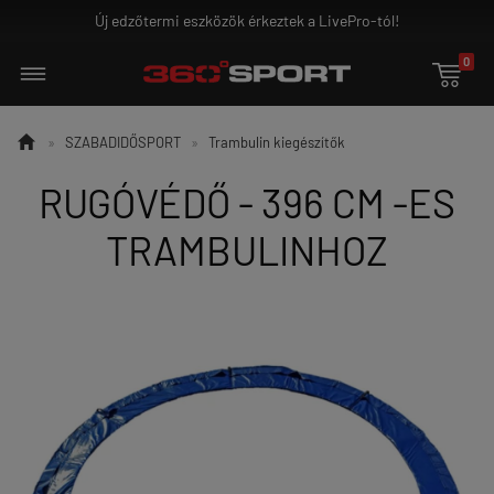
rkeztek a LivePro-tól!
Ground Game - az igazi
0


»
SZABADIDŐSPORT
»
Trambulin kiegészítők
RUGÓVÉDŐ - 396 CM -ES
TRAMBULINHOZ