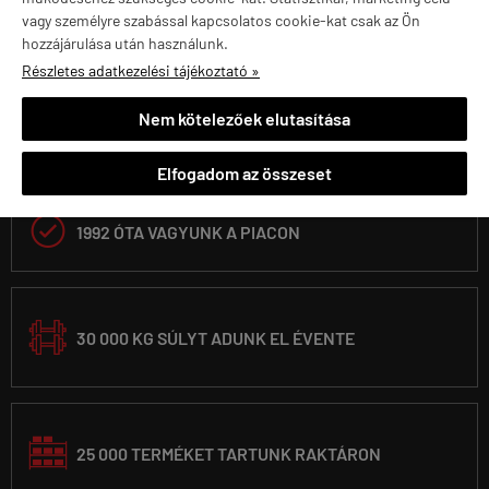
vagy személyre szabással kapcsolatos cookie-kat csak az Ön
hozzájárulása után használunk.
Részletes adatkezelési tájékoztató »
Nem kötelezőek elutasítása
Elfogadom az összeset

1992 ÓTA VAGYUNK A PIACON
30 000 KG SÚLYT ADUNK EL ÉVENTE
25 000 TERMÉKET TARTUNK RAKTÁRON