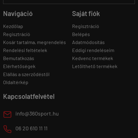
Navigáció
Saját fiók
Kezdőlap
Regisztráció
Regisztráció
Belépés
Kosár tartalma, megrendelés
Adatmódosítás
Rendelési feltételek
Eddigi rendeléseim
Bemutatkozás
Kedvenc termékek
Elérhetőségek
Letölthető termékek
Elállás a szerződéstől
Oldaltérkép
Kapcsolatfelvétel
E
info@360sport.hu
M
06 20 610 11 11