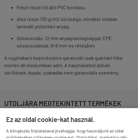
Felső része UV álló PVC borítású
Alsó része 130 g/m2 sűrűségű, mindkét oldalán
laminált polietilén anyag
Szivacsozás: 12 mm anyagvastagsággal, EPE
szivacsozással, 6+6 mm-es rétegben
A rugótakaró kopórészeire garanciát csak gyártási hiba
esetén áll módunkban adni. A használatból adódó
sérülések, kopás, szakadás nem garanciális esemény.
UTOLJÁRA MEGTEKINTETT TERMÉKEK
Ez az oldal cookie-kat használ.
RUGÓVÉDŐ - 396 CM -ES TRAMBULINHOZ
17 175 Ft
A böngészés folytatásával jóváhagyja, hogy használjunk az oldal
működéséhez szükséges cookie-kat. Statisztikai, marketing célú