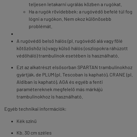
teljesen letakarni ugrálás közben a rugókat.
Ha a rugók rövidebbek: a rugóvédő befelé túl fog
lógni a rugókon. Nem okoz különösebb
problémát.
A rugóvédő belső hálós (pl. rugóvédő alá vagy fölé
kötözőshöz is) vagy külső hálós (oszlopokra ráhúzott
védőháló) trambulinok esetében is használható.
Ezt az alkatrészt elsősorban SPARTAN trambulinokhoz
gyártják, de PLUM (pl. Tescoban is kapható), CRANE (pl.
Aldiban is kapható), AGA és egyéb a fenti
paramétereknek megfelelő más márkájú
trambulinokhoz is használható.
Egyéb technikai információk:
Kék színű
Kb. 30 cm széles